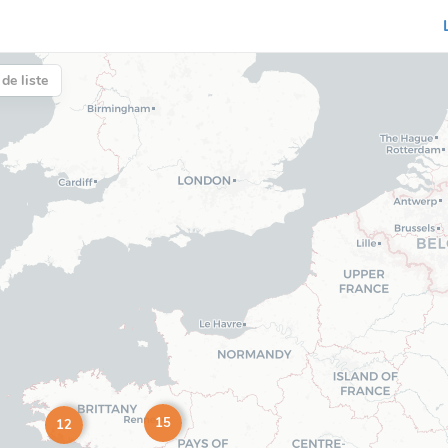
de liste
15
12